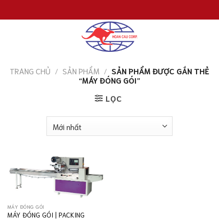
Chuyển
đến
nội
dung
TRANG CHỦ
/
SẢN PHẨM
/
SẢN PHẨM ĐƯỢC GẮN THẺ
“MÁY ĐÓNG GÓI”
LỌC
MÁY ĐÓNG GÓI
MÁY ĐÓNG GÓI | PACKING