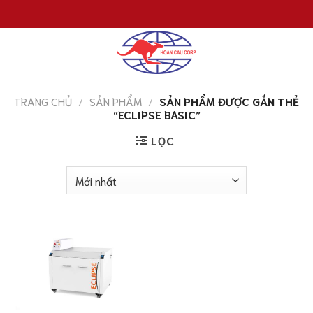
Chuyển
đến
nội
dung
TRANG CHỦ
/
SẢN PHẨM
/
SẢN PHẨM ĐƯỢC GẮN THẺ
“ECLIPSE BASIC”
LỌC