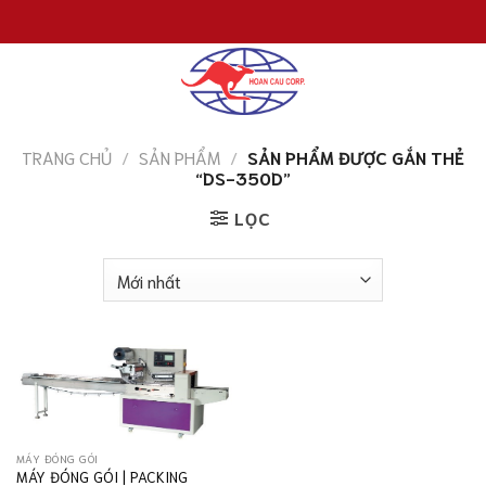
Chuyển
đến
nội
dung
TRANG CHỦ
/
SẢN PHẨM
/
SẢN PHẨM ĐƯỢC GẮN THẺ
“DS-350D”
LỌC
MÁY ĐÓNG GÓI
MÁY ĐÓNG GÓI | PACKING