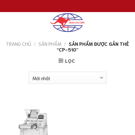
Chuyển
đến
nội
dung
TRANG CHỦ
/
SẢN PHẨM
/
SẢN PHẨM ĐƯỢC GẮN THẺ
“CP-510”
LỌC