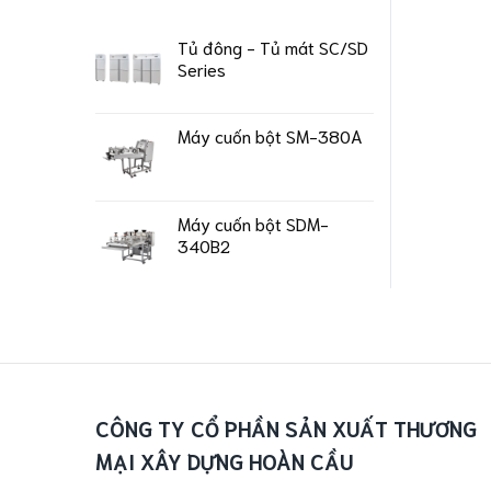
Tủ đông - Tủ mát SC/SD
Series
Máy cuốn bột SM-380A
Máy cuốn bột SDM-
340B2
CÔNG TY CỔ PHẦN SẢN XUẤT THƯƠNG
MẠI XÂY DỰNG HOÀN CẦU