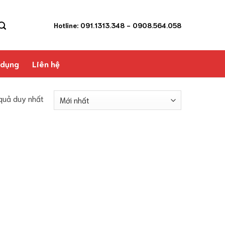
Hotline: 091.1313.348
- 0908.564.058
 dụng
Liên hệ
 quả duy nhất