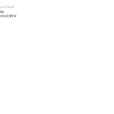
AU CỦ QUẢ
rau
6VV/C9VV