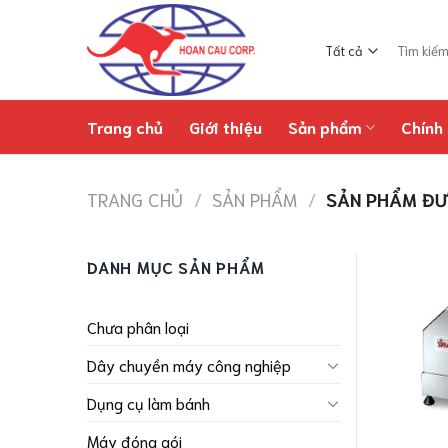
Chuyển
đến
Tìm
nội
kiếm:
dung
Trang chủ
Giới thiệu
Sản phẩm
Chính 
TRANG CHỦ
/
SẢN PHẨM
/
SẢN PHẨM ĐƯ
DANH MỤC SẢN PHẨM
Chưa phân loại
Dây chuyền máy công nghiệp
Dụng cụ làm bánh
Máy đóng gói