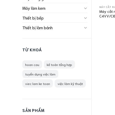
MÁY CẮT R
Máy làm kem
Máy cắt 
C4VV/C
Thiết bị bếp
Thiết bị làm bánh
TỪ KHOÁ
hoan cau
kế toán tổng hợp
tuyển dụng việc làm
viec lam ke toan
việc làm kỹ thuật
SẢN PHẨM