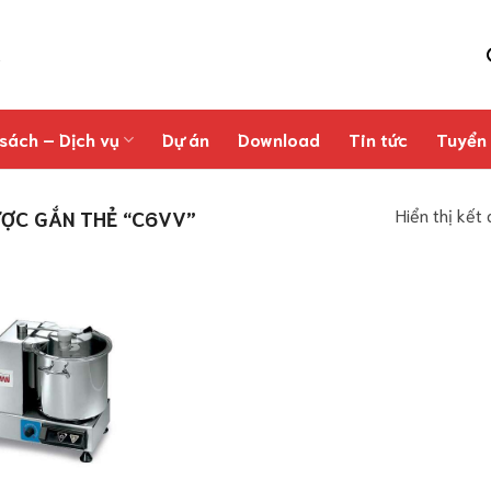
sách – Dịch vụ
Dự án
Download
Tin tức
Tuyển
Hiển thị kết
ỢC GẮN THẺ “C6VV”