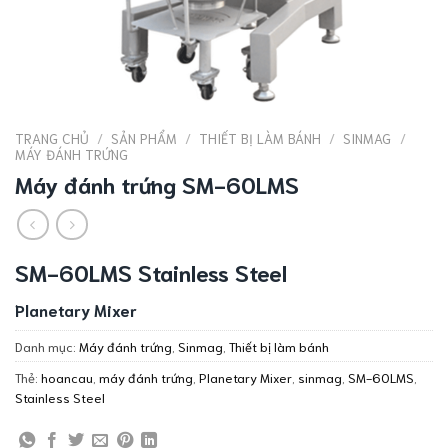
TRANG CHỦ
/
SẢN PHẨM
/
THIẾT BỊ LÀM BÁNH
/
SINMAG
/
MÁY ĐÁNH TRỨNG
Máy đánh trứng SM-60LMS
SM-60LMS Stainless Steel
Planetary Mixer
Danh mục:
Máy đánh trứng
,
Sinmag
,
Thiết bị làm bánh
Thẻ:
hoancau
,
máy đánh trứng
,
Planetary Mixer
,
sinmag
,
SM-60LMS
,
Stainless Steel