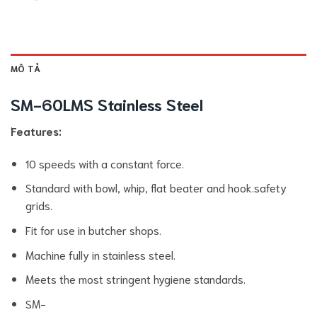
MÔ TẢ
SM-60LMS Stainless Steel
Features:
10 speeds with a constant force.
Standard with bowl, whip, flat beater and hook.safety
grids.
Fit for use in butcher shops.
Machine fully in stainless steel.
Meets the most stringent hygiene standards.
SM-