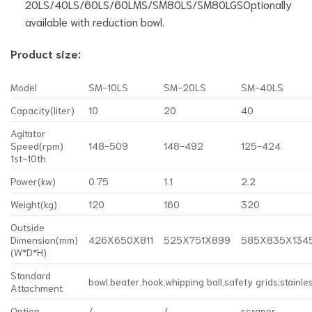
20LS/40LS/60LS/60LMS/SM80LS/SM80LGSOptionally
available with reduction bowl.
Product size:
Model
SM-10LS
SM-20LS
SM-40LS
Capacity(liter)
10
20
40
Agitator
Speed(rpm)
148-509
148-492
125-424
1st-10th
Power(kw)
0.75
1.1
2.2
Weight(kg)
120
160
320
Outside
Dimension(mm)
426X650X811
525X751X899
585X835X134
(W*D*H)
Standard
bowl,beater,hook,whipping ball,safety grids;st
Attachment
Option
/
/
scraper