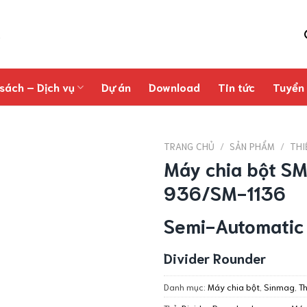
sách – Dịch vụ
Dự án
Download
Tin tức
Tuyển
TRANG CHỦ
/
SẢN PHẨM
/
THI
Máy chia bột 
936/SM-1136
Semi-Automatic 
Divider Rounder
Danh mục:
Máy chia bột
,
Sinmag
,
Th