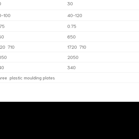
0
30
0-100
40-120
.75
0.75
50
650
720 710
1720 710
050
2050
40
340
ree plastic moulding plates