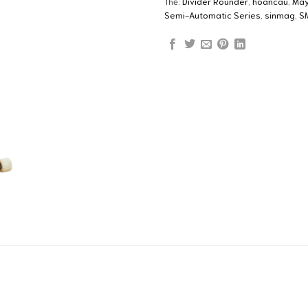
Thẻ:
Divider Rounder
,
hoancau
,
Máy
Semi-Automatic Series
,
sinmag
,
S