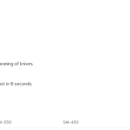
eaning of knives.
ust in 8 seconds.
M-330
SM-430