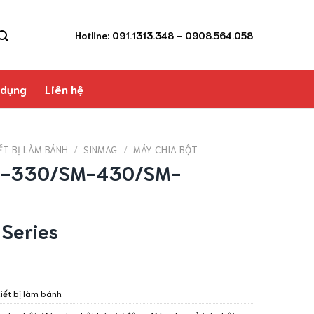
Hotline: 091.1313.348
- 0908.564.058
 dụng
Liên hệ
ẾT BỊ LÀM BÁNH
/
SINMAG
/
MÁY CHIA BỘT
SM-330/SM-430/SM-
Series
iết bị làm bánh