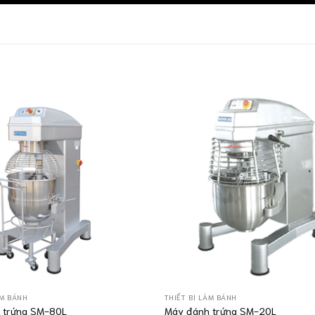
ÀM BÁNH
THIẾT BỊ LÀM BÁNH
 trứng SM-80L
Máy đánh trứng SM-20L