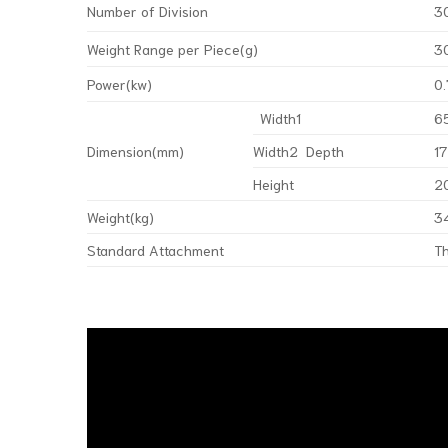
Number of Division
3
Weight Range per Piece(g)
3
Power(kw)
0
Width1
6
Dimension(mm)
Width2 Depth
1
Height
2
Weight(kg)
3
Standard Attachment
Th