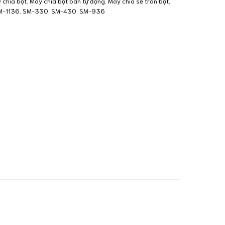
 chia bột
,
Máy chia bột bán tự động
,
Máy chia sẻ tròn bột
,
M-1136
,
SM-330
,
SM-430
,
SM-936