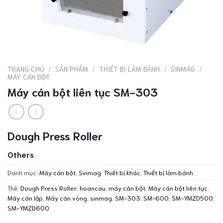
TRANG CHỦ
/
SẢN PHẨM
/
THIẾT BỊ LÀM BÁNH
/
SINMAG
/
MÁY CÁN BỘT
Máy cán bột liên tục SM-303
Dough Press Roller
Others
Danh mục:
Máy cán bột
,
Sinmag
,
Thiết bị khác
,
Thiết bị làm bánh
Thẻ:
Dough Press Roller
,
hoancau
,
máy cán bột
,
Máy cán bột liên tục
,
Máy cán lặp
,
Máy cán vòng
,
sinmag
,
SM-303
,
SM-600
,
SM-YMZD500
,
SM-YMZD600