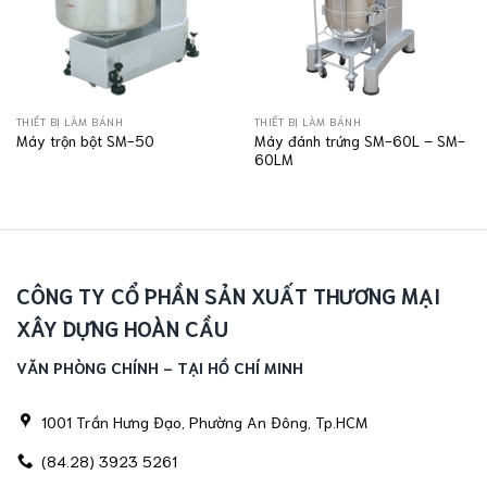
THIẾT BỊ LÀM BÁNH
THIẾT BỊ LÀM BÁNH
Máy đánh trứng SM-60L – SM-
Máy trộn bột SM-50
60LM
CÔNG TY CỔ PHẦN SẢN XUẤT THƯƠNG MẠI
XÂY DỰNG HOÀN CẦU
VĂN PHÒNG CHÍNH - TẠI HỒ CHÍ MINH
1001 Trần Hưng Đạo, Phường An Đông, Tp.HCM
(84.28) 3923 5261