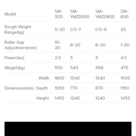
SM-
SM-
SM-
SM-
Model
303
YMZD500
YMZD600
600
Dough Weight
5-20
0.5-7
0.5-9
25
Range(kg)
Roller Gap
10-
8-20
8-20
1-30
Adjustment(mm)
20
Power(kw)
2.5
3
3
4.5
Weight(kg)
550
343
356
475
Width
1600
1340
1340
1500
Dimension(mm)
Depth
1050
770
870
1150
Height
1450
1240
1240
1450