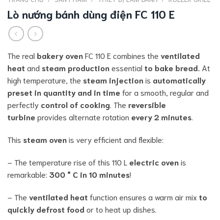
Lò nướng bánh dùng điện FC 110 E
The real
bakery oven
FC 110 E combines the
ventilated
heat
and
steam production
essential
to bake bread.
At
high temperature, the
steam injection
is
automatically
preset in quantity and in time
for a smooth, regular and
perfectly
control of cooking
. The
reversible
turbine
provides alternate rotation
every 2 minutes
.
This
steam oven
is very efficient and flexible:
– The temperature rise of this 110 L
electric oven
is
remarkable:
300 ° C in 10 minutes
!
– The
ventilated heat
function ensures a warm air mix
to
quickly defrost food
or to heat up dishes.