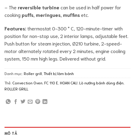
– The
reversible turbine
can be used in half power for
cooking
puffs, meringues, muffins
etc.
Features:
thermostat 0-300 ° C, 120-minute-timer with
position for non-stop use, 2 interior lamps, adjustable feet.
Push button for steam injection, Ø210 turbine, 2-speed-
motor alternately rotated every 2 minutes, engine cooling
system, 150 mm high legs. Delivered without grid.
Danh mục:
Roller grill
,
Thiết bị làm bánh
Thẻ:
Convection Oven
,
FC 110 E
,
HOAN CAU
,
Lò nướng bánh dùng điện
,
ROLLER GRILL
MÔ TẢ