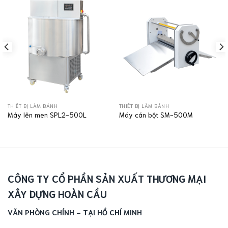
THIẾT BỊ LÀM BÁNH
THIẾT BỊ LÀM BÁNH
Máy lên men SPL2-500L
Máy cán bột SM-500M
CÔNG TY CỔ PHẦN SẢN XUẤT THƯƠNG MẠI
XÂY DỰNG HOÀN CẦU
VĂN PHÒNG CHÍNH - TẠI HỒ CHÍ MINH