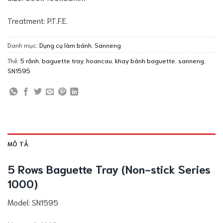
Treatment: P.T.F.E.
Danh mục:
Dụng cụ làm bánh
,
Sanneng
Thẻ:
5 rãnh
,
baguette tray
,
hoancau
,
khay bánh baguette
,
sanneng
,
SN1595
MÔ TẢ
5 Rows Baguette Tray (Non-stick Series
1000)
Model: SN1595