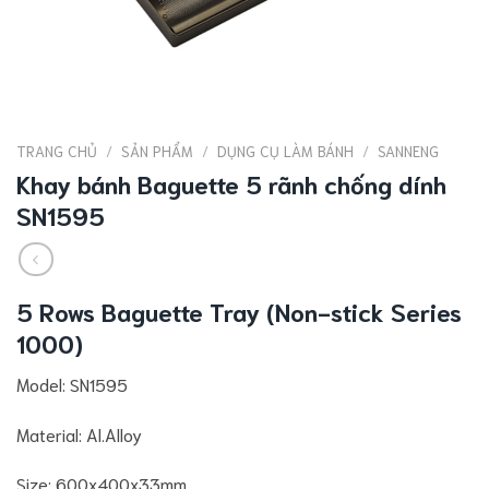
TRANG CHỦ
/
SẢN PHẨM
/
DỤNG CỤ LÀM BÁNH
/
SANNENG
Khay bánh Baguette 5 rãnh chống dính
SN1595
5 Rows Baguette Tray (Non-stick Series
1000)
Model: SN1595
Material: Al.Alloy
Size: 600x400x33mm