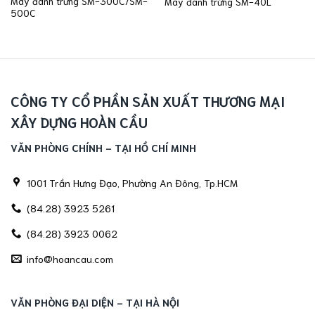
Máy đánh trứng SM-300C/SM-
Máy đánh trứng SM-40L
500C
CÔNG TY CỔ PHẦN SẢN XUẤT THƯƠNG MẠI
XÂY DỰNG HOÀN CẦU
VĂN PHÒNG CHÍNH - TẠI HỒ CHÍ MINH
1001 Trần Hưng Đạo, Phường An Đông, Tp.HCM
(84.28) 3923 5261
(84.28) 3923 0062
info@hoancau.com
VĂN PHÒNG ĐẠI DIỆN - TẠI HÀ NỘI