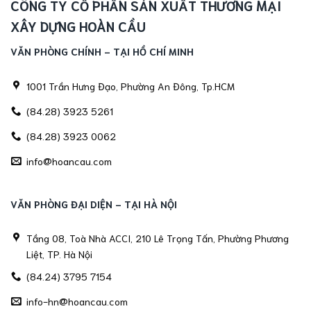
CÔNG TY CỔ PHẦN SẢN XUẤT THƯƠNG MẠI
XÂY DỰNG HOÀN CẦU
VĂN PHÒNG CHÍNH - TẠI HỒ CHÍ MINH
1001 Trần Hưng Đạo, Phường An Đông, Tp.HCM
(84.28) 3923 5261
(84.28) 3923 0062
info@hoancau.com
VĂN PHÒNG ĐẠI DIỆN - TẠI HÀ NỘI
Tầng 08, Toà Nhà ACCI, 210 Lê Trọng Tấn, Phường Phương
Liệt, TP. Hà Nội
(84.24) 3795 7154
info-hn@hoancau.com