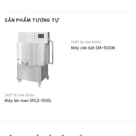
SẢN PHẨM TƯƠNG TỰ
THIẾT BỊ LÀM BÁNH
Máy cán bột SM-500M
THIẾT BỊ LÀM BÁNH
Máy lên men SPL2-500L