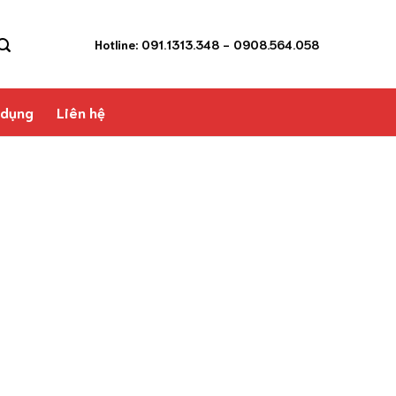
Hotline: 091.1313.348
- 0908.564.058
 dụng
Liên hệ