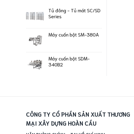
Tủ đông - Tủ mát SC/SD
Series
Máy cuốn bột SM-380A
Máy cuốn bột SDM-
340B2
CÔNG TY CỔ PHẦN SẢN XUẤT THƯƠNG
MẠI XÂY DỰNG HOÀN CẦU