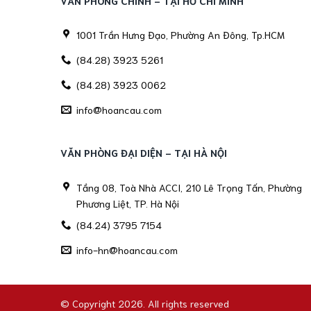
VĂN PHÒNG CHÍNH - TẠI HỒ CHÍ MINH
1001 Trần Hưng Đạo, Phường An Đông, Tp.HCM
(84.28) 3923 5261
(84.28) 3923 0062
info@hoancau.com
VĂN PHÒNG ĐẠI DIỆN - TẠI HÀ NỘI
Tầng 08, Toà Nhà ACCI, 210 Lê Trọng Tấn, Phường
Phương Liệt, TP. Hà Nội
(84.24) 3795 7154
info-hn@hoancau.com
© Copyright 2026. All rights reserved