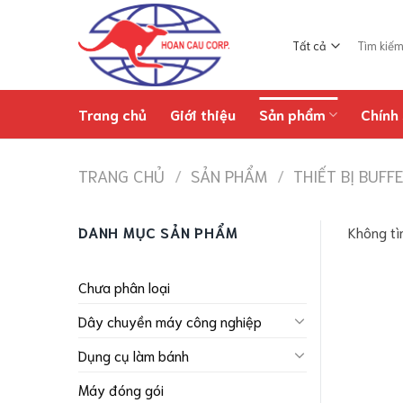
Chuyển
đến
Tìm
nội
kiếm:
dung
Trang chủ
Giới thiệu
Sản phẩm
Chính 
TRANG CHỦ
/
SẢN PHẨM
/
THIẾT BỊ BUFF
DANH MỤC SẢN PHẨM
Không tì
Chưa phân loại
Dây chuyền máy công nghiệp
Dụng cụ làm bánh
Máy đóng gói