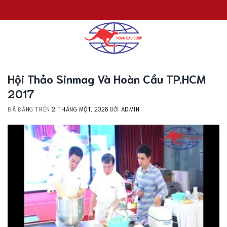
Chuyển
đến
nội
dung
Hội Thảo Sinmag Và Hoàn Cầu TP.HCM
2017
ĐÃ ĐĂNG TRÊN
2 THÁNG MỘT, 2026
BỞI
ADMIN