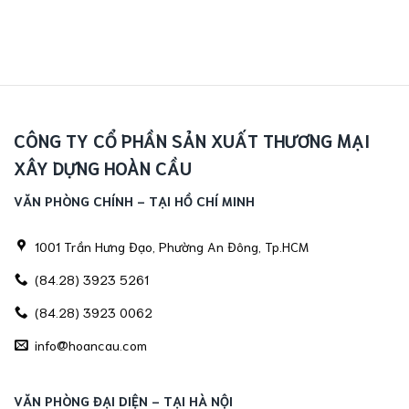
CÔNG TY CỔ PHẦN SẢN XUẤT THƯƠNG MẠI
XÂY DỰNG HOÀN CẦU
VĂN PHÒNG CHÍNH - TẠI HỒ CHÍ MINH
1001 Trần Hưng Đạo, Phường An Đông, Tp.HCM
(84.28) 3923 5261
(84.28) 3923 0062
info@hoancau.com
VĂN PHÒNG ĐẠI DIỆN - TẠI HÀ NỘI